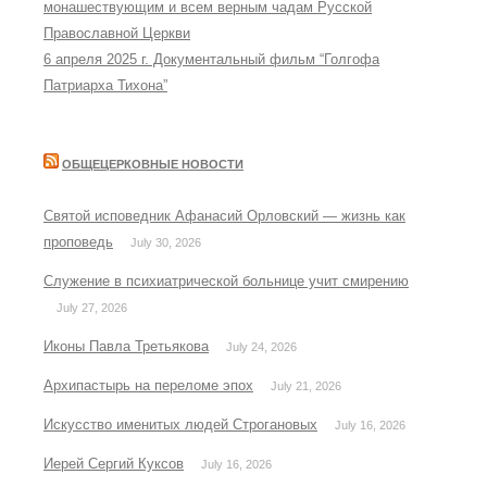
монашествующим и всем верным чадам Русской
Православной Церкви
6 апреля 2025 г. Документальный фильм “Голгофа
Патриарха Тихона”
ОБЩЕЦЕРКОВНЫЕ НОВОСТИ
Святой исповедник Афанасий Орловский — жизнь как
проповедь
July 30, 2026
Служение в психиатрической больнице учит смирению
July 27, 2026
Иконы Павла Третьякова
July 24, 2026
Архипастырь на переломе эпох
July 21, 2026
Искусство именитых людей Строгановых
July 16, 2026
Иерей Сергий Куксов
July 16, 2026