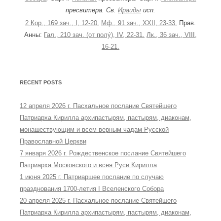
пресвитера. Св.
Ираиды
исп.
2 Кор., 169 зач., I, 12-20.
Мф., 91 зач., XXII, 23-33.
Прав.
Анны:
Гал., 210 зач. (от полу́), IV, 22-31.
Лк., 36 зач., VIII,
16-21.
RECENT POSTS
12 апреля 2026 г. Пасхальное послание Святейшего
Патриарха Кирилла архипастырям, пастырям, диаконам,
монашествующим и всем верным чадам Русской
Православной Церкви
7 января 2026 г. Рождественское послание Святейшего
Патриарха Московского и всея Руси Кирилла
1 июня 2025 г. Патриаршее послание по случаю
празднования 1700-летия I Вселенского Собора
20 апреля 2025 г. Пасхальное послание Святейшего
Патриарха Кирилла архипастырям, пастырям, диаконам,