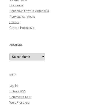
Послания
Послания Статьи Интервью
Приходская жизнь
Статьи
Статьи Интервью
ARCHIVES
A
r
c
h
i
v
e
META
s
Log in
Entries
RSS
Comments
RSS
WordPress.org