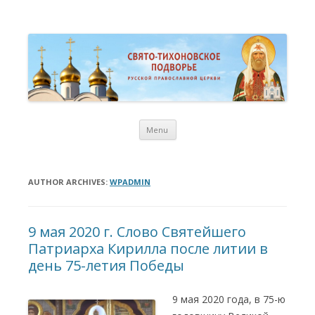
St. Tikhon Russian Orthodox
Свято-Тихоновское Подворье Русской Православной Церкви в
Торонто
Representation Church in
Toronto
Skip
Menu
to
content
AUTHOR ARCHIVES:
WPADMIN
9 мая 2020 г. Слово Святейшего
Патриарха Кирилла после литии в
день 75-летия Победы
9 мая 2020 года, в 75-ю