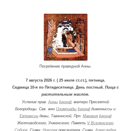
e
a
r
c
h
f
o
r
:
Погребение праведной Анны.
7 августа 2026 г. ( 25 июля ст.ст.), пятница.
Седмица 10-я по Пятидесятнице. День постный.
Пища с
растительным маслом.
Успение прав.
Анны
(
икона
), матери Пресвятой
Богородицы. Свв. жен
Олимпиады
(
икона
) диакониссы и
Евпраксии
девы, Тавеннской. Прп.
Макария
(
икона
)
Желтоводского, Унженского. Память
V Вселенского
Собора
. Сщмч.
Николая
пресвитера. Сщмч.
Александра