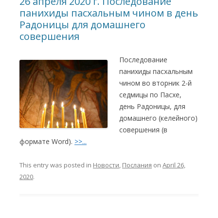
26 апреля 2020 г. Последование
панихиды пасхальным чином в день
Радоницы для домашнего
совершения
Последование
панихиды пасхальным
чином во вторник 2-й
седмицы по Пасхе,
день Радоницы, для
домашнего (келейного)
совершения (в
формате Word).
>>...
This entry was posted in
Новости
,
Послания
on
April 26,
2020
.