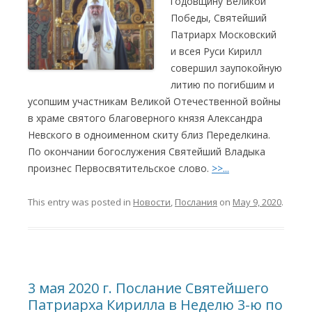
годовщину Великой
Победы, Святейший
Патриарх Московский
и всея Руси Кирилл
совершил заупокойную
литию по погибшим и
усопшим участникам Великой Отечественной войны
в храме святого благоверного князя Александра
Невского в одноименном скиту близ Переделкина.
По окончании богослужения Святейший Владыка
произнес Первосвятительское слово.
>>...
This entry was posted in
Новости
,
Послания
on
May 9, 2020
.
3 мая 2020 г. Послание Святейшего
Патриарха Кирилла в Неделю 3-ю по