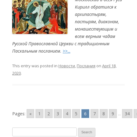
Кирилл обратился к
архипастырям,
пастырям, диаконам,
монашествующим и
всем верным чадам
Русской Православной Церкви с традиционным
Пасхальным посланием.
>>...
This entry was posted in
Новости
,
Послания
on
April 18,
2020
.
Pages:
«
1
2
3
4
5
6
7
8
9
...
34
S