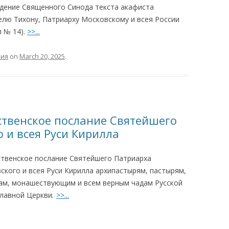
дение Священного Синода текста акафиста
елю Тихону, Патриарху Московскому и всея России
л № 14).
>>...
ния
on
March 20, 2025
.
ественское послание Святейшего
 и всея Руси Кирилла
твенское послание Святейшего Патриарха
ского и всея Руси Кирилла архипастырям, пастырям,
ам, монашествующим и всем верным чадам Русской
лавной Церкви
.
>>...