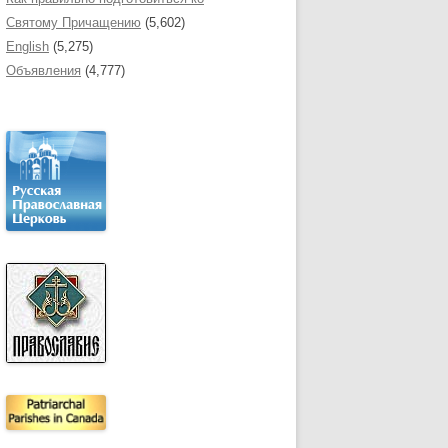
Святому Причащению
(5,602)
English
(5,275)
Объявления
(4,777)