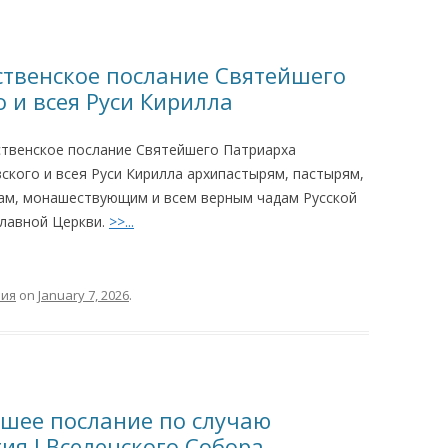
ественское послание Святейшего
 и всея Руси Кирилла
твенское послание Святейшего Патриарха
ского и всея Руси Кирилла архипастырям, пастырям,
ам, монашествующим и всем верным чадам Русской
лавной Церкви.
>>...
ния
on
January 7, 2026
.
ршее послание по случаю
ия I Вселенского Собора