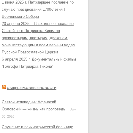
1 июня 2025 г. Патриаршее послание по
случаю празднования 1700-летия I
Вселенского Собора
20 апреля 2025 г. Пасхальное послание
Святейшего Патриарха Кирилла
архипастырям, пастырям, диаконам,
монашествующим и всем верным чадам
Русской Православной Церкви
6 апреля 2025 г. Документальный фильм
“Голгофа Патриарха Тихона”
ОБЩЕЦЕРКОВНЫЕ НОВОСТИ
Святой исповедник Афанасий
Орловский — жизнь как проповедь
July
30, 2026
Служение в психиатрической больнице