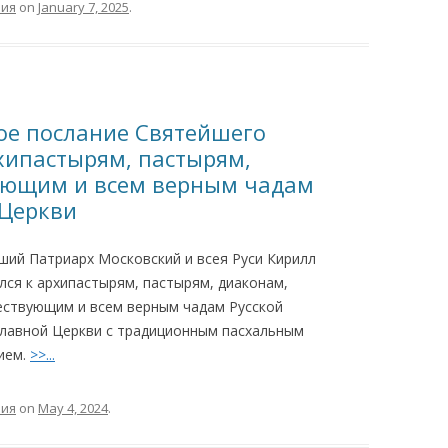
ния
on
January 7, 2025
.
ное послание Святейшего
хипастырям, пастырям,
ующим и всем верным чадам
 Церкви
ший Патриарх Московский и всея Руси Кирилл
лся к архипастырям, пастырям, диаконам,
ствующим и всем верным чадам Русской
лавной Церкви с традиционным пасхальным
ием.
>>...
ния
on
May 4, 2024
.