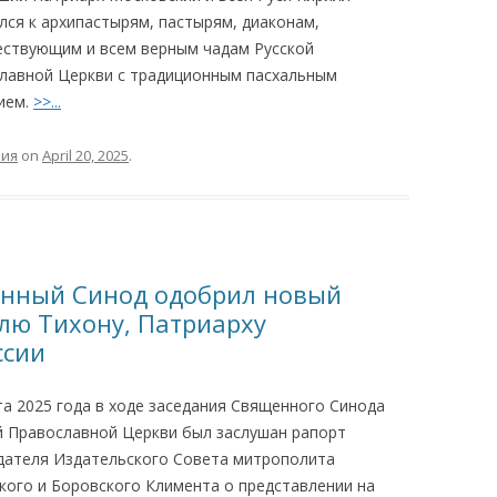
лся к архипастырям, пастырям, диаконам,
ствующим и всем верным чадам Русской
лавной Церкви с традиционным пасхальным
ием.
>>...
ния
on
April 20, 2025
.
щенный Синод одобрил новый
елю Тихону, Патриарху
ссии
та 2025 года в ходе заседания Священного Синода
й Православной Церкви был заслушан рапорт
дателя Издательского Совета митрополита
кого и Боровского Климента о представлении на