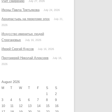
учит смирению
July 27, 2026
Иконы Павла Третьякова
July 24, 2026
Архипастырь на переломе эпох
July 21,
2026
Искусство именитых людей
Строгановых
July 16, 2026
Иерей Сергий Куксов
July 16, 2026
Протоиерей Николай Алексеев
July 16,
2026
August 2026
M
T
W
T
F
S
S
1
2
3
4
5
6
7
8
9
10
11
12
13
14
15
16
17
18
19
20
21
22
23