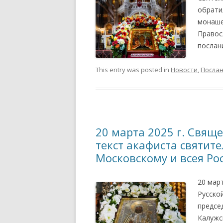
обрати
монаше
Правос
послан
This entry was posted in
Новости
,
Посла
20 марта 2025 г. Свя
текст акафиста святит
Московскому и всея Ро
20 мар
Русско
предсе
Калужс