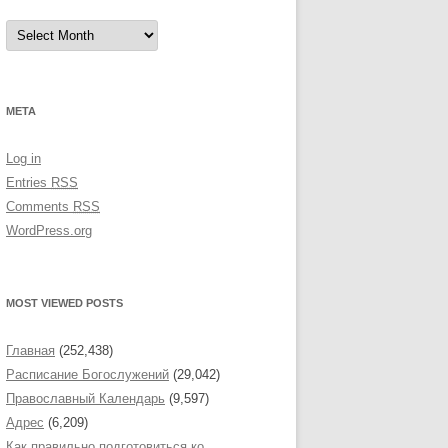
A
r
c
h
i
v
e
META
s
Log in
Entries
RSS
Comments
RSS
WordPress.org
MOST VIEWED POSTS
Главная
(252,438)
Расписание Богослужений
(29,042)
Православный Календарь
(9,597)
Адрес
(6,209)
Как правильно подготовиться ко