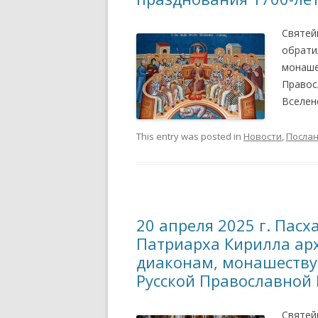
Святей
обрати
монаше
Правос
Вселен
This entry was posted in
Новости
,
Посла
20 апреля 2025 г. Пас
Патриарха Кирилла ар
диаконам, монашеств
Русской Православной
Святей