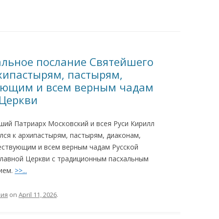
ТЕЛЬ ТИХОН
АКАФИСТ И МОЛИТВА
ЕНСТВО
ЛАНИЯ
Е ШАГИ В ХРАМЕ
КАК ПРАВИЛЬНО
хальное послание Святейшего
ПОДГОТОВИТЬСЯ КО СВЯТОМУ
хипастырям, пастырям,
ПРИЧАЩЕНИЮ
ующим и всем верным чадам
 Церкви
О ПОВЕДЕНИИ В ХРАМЕ
ший Патриарх Московский и всея Руси Кирилл
лся к архипастырям, пастырям, диаконам,
ствующим и всем верным чадам Русской
лавной Церкви с традиционным пасхальным
ием.
>>...
ния
on
April 11, 2026
.