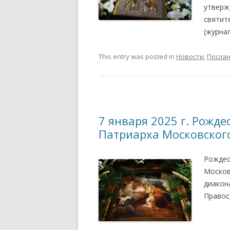
утверж
святит
(журна
This entry was posted in
Новости
,
Посла
7 января 2025 г. Рожд
Патриарха Московского
Рождес
Москов
диакон
Правос