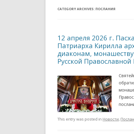
CATEGORY ARCHIVES:
ПРИХОДСКАЯ ЖИЗНЬ
ПОСЛАНИЯ
СВЯТИ
ПАТРИАРШИИ,
ДУХОВ
АРХИПАСТЫРСКИЕ ПОС
ПЕРВЫ
12 апреля 2026 г. Пас
СТАТЬИ, ИНТЕРВЬЮ
Патриарха Кирилла ар
диаконам, монашеств
ОБЪЯВЛЕНИЯ
Русской Православной
Святей
обрати
монаше
Правос
послан
This entry was posted in
Новости
,
Посла