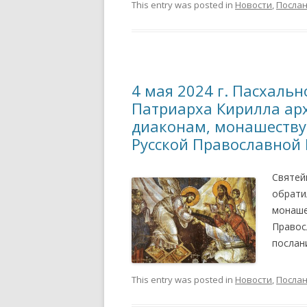
This entry was posted in
Новости
,
Посла
4 мая 2024 г. Пасхаль
Патриарха Кирилла ар
диаконам, монашеств
Русской Православной
Святей
обрати
монаше
Правос
послан
This entry was posted in
Новости
,
Посла