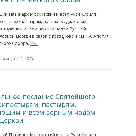
ший Патриарх Московский и всея Руси Кирилл
лся к архипастырям, пастырям, диаконам,
ствующим и всем верным чадам Русской
лавной Церкви в связи с празднованием 1700-летия I
ского Собора.
>>...
ния
on
June 1, 2025
.
хальное послание Святейшего
хипастырям, пастырям,
ующим и всем верным чадам
 Церкви
ший Патриарх Московский и всея Руси Кирилл