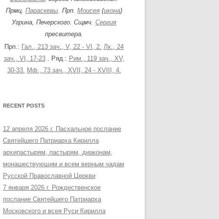
Прмц.
Параскевы
. Прп.
Моисея
(
икона
)
Угрина, Печерского. Сщмч.
Сергия
пресвитера.
Прп.:
Гал., 213 зач., V, 22 - VI, 2.
Лк., 24
зач., VI, 17-23
. Ряд.:
Рим., 119 зач., XV,
30-33.
Мф., 73 зач., XVII, 24 - XVIII, 4.
RECENT POSTS
12 апреля 2026 г. Пасхальное послание
Святейшего Патриарха Кирилла
архипастырям, пастырям, диаконам,
монашествующим и всем верным чадам
Русской Православной Церкви
7 января 2026 г. Рождественское
послание Святейшего Патриарха
Московского и всея Руси Кирилла