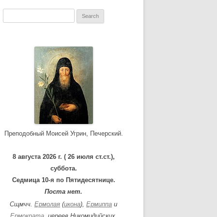
S
e
a
r
c
h
f
o
r
:
Преподобный Моисей Угрин, Печерский.
8 августа 2026 г. ( 26 июля ст.ст.),
суббота.
Седмица 10-я по Пятидесятнице.
Поста нет.
Сщмчч.
Ермолая
(
икона
),
Ермиппа
и
Ермократа
, иереев Никомидийских.