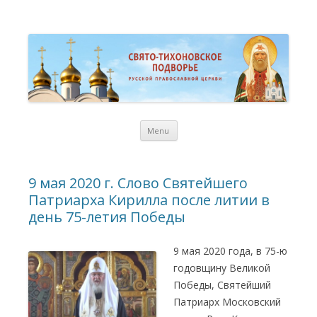
St. Tikhon Russian Orthodox
Свято-Тихоновское Подворье Русской Православной Церкви в
Торонто
Representation Church in
Toronto
Skip
Menu
to
content
9 мая 2020 г. Слово Святейшего
Патриарха Кирилла после литии в
день 75-летия Победы
9 мая 2020 года, в 75-ю
годовщину Великой
Победы, Святейший
Патриарх Московский