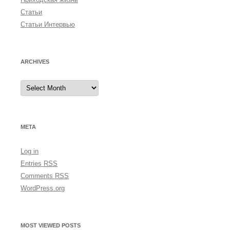
Статьи
Статьи Интервью
ARCHIVES
A
r
c
h
i
v
e
META
s
Log in
Entries
RSS
Comments
RSS
WordPress.org
MOST VIEWED POSTS