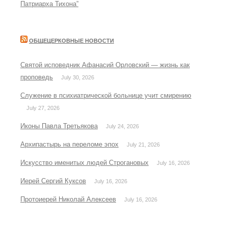
Патриарха Тихона”
ОБЩЕЦЕРКОВНЫЕ НОВОСТИ
Святой исповедник Афанасий Орловский — жизнь как
проповедь
July 30, 2026
Служение в психиатрической больнице учит смирению
July 27, 2026
Иконы Павла Третьякова
July 24, 2026
Архипастырь на переломе эпох
July 21, 2026
Искусство именитых людей Строгановых
July 16, 2026
Иерей Сергий Куксов
July 16, 2026
Протоиерей Николай Алексеев
July 16, 2026