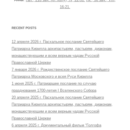
16-21.
RECENT POSTS
12 апреля 2026 г. Пасхальное послание Святейшего
Патриарха Кирилла архипастырям, пастырям, диаконам,
монашествующим и всем верным чадам Русской
Православной Церкви
7 января 2026 г. Рождественское послание Святейшего
Патриарха Московского и всея Руси Кирилла
1 июня 2025 г. Патриаршее послание по случаю
празднования 1700-летия I Вселенского Собора
20 апреля 2025 г. Пасхальное послание Святейшего
Патриарха Кирилла архипастырям, пастырям, диаконам,
монашествующим и всем верным чадам Русской
Православной Церкви
6 апреля 2025 г. Документальный фильм “Голгофа