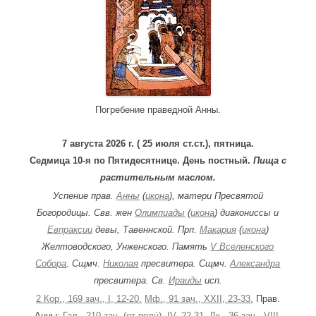
c
h
f
o
r
:
Погребение праведной Анны.
7 августа 2026 г. ( 25 июля ст.ст.), пятница.
Седмица 10-я по Пятидесятнице. День постный.
Пища с
растительным маслом.
Успение прав.
Анны
(
икона
), матери Пресвятой
Богородицы. Свв. жен
Олимпиады
(
икона
) диакониссы и
Евпраксии
девы, Тавеннской. Прп.
Макария
(
икона
)
Желтоводского, Унженского. Память
V Вселенского
Собора
. Сщмч.
Николая
пресвитера. Сщмч.
Александра
пресвитера. Св.
Ираиды
исп.
2 Кор., 169 зач., I, 12-20.
Мф., 91 зач., XXII, 23-33.
Прав.
Анны:
Гал., 210 зач. (от полу́), IV, 22-31.
Лк., 36 зач., VIII,