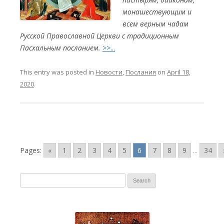
монашествующим и
всем верным чадам
Русской Православной Церкви с традиционным
Пасхальным посланием.
>>...
This entry was posted in
Новости
,
Послания
on
April 18,
2020
.
Pages:
«
1
2
3
4
5
6
7
8
9
...
34
S
e
a
r