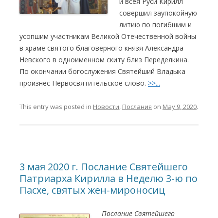
и всея Руси Кирилл
совершил заупокойную
литию по погибшим и
усопшим участникам Великой Отечественной войны
в храме святого благоверного князя Александра
Невского в одноименном скиту близ Переделкина.
По окончании богослужения Святейший Владыка
произнес Первосвятительское слово.
>>...
This entry was posted in
Новости
,
Послания
on
May 9, 2020
.
3 мая 2020 г. Послание Святейшего
Патриарха Кирилла в Неделю 3-ю по
Пасхе, святых жен-мироносиц
Послание Святейшего