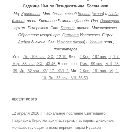
Седмица 10-я по Пятидесятнице.
Поста нет.
Мц.
Христины
. Мчч. блгвв. князей
Бориса
(
икона
) и
Глеба
(
икона
), во св. Крещении Романа и Давида. Прп.
Поликарпа
,
архим. Печерского. Свт.
Георгия
, архиеп. Могилевского.
Обретение мощей прп.
Далмата
Исетского. Сщмч.
Алфея
диакона. Свв.
Николая
(
икона
) и
Иоанна
испп.,
пресвитеров.
Утр. -
Лк., 106 зач., XXI, 12-19.
Лит. -
2 Кор., 167 зач., I, 1-7.
Мф., 88 зач., XXI, 43-46.
Блгвв. кнн.:
Рим., 99 зач., VIII, 28-
39.
Ин., 52 зач., XV, 17 - XVI, 2.
Мц.:
2 Кор., 181 зач., VI, 1-
10.
Лк., 33 зач., VII, 36-50
.
RECENT POSTS
12 апреля 2026 г. Пасхальное послание Святейшего
Патриарха Кирилла архипастырям, пастырям, диаконам,
монашествующим и всем верным чадам Русской