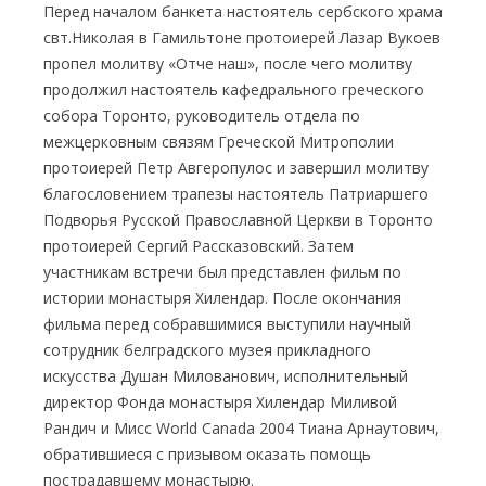
Перед началом банкета настоятель сербского храма
свт.Николая в Гамильтоне протоиерей Лазар Вукоев
пропел молитву «Отче наш», после чего молитву
продолжил настоятель кафедрального греческого
собора Торонто, руководитель отдела по
межцерковным связям Греческой Митрополии
протоиерей Петр Авгеропулос и завершил молитву
благословением трапезы настоятель Патриаршего
Подворья Русской Православной Церкви в Торонто
протоиерей Сергий Рассказовский. Затем
участникам встречи был представлен фильм по
истории монастыря Хилендар. После окончания
фильма перед собравшимися выступили научный
сотрудник белградского музея прикладного
искусства Душан Милованович, исполнительный
директор Фонда монастыря Хилендар Миливой
Рандич и Мисс World Canada 2004 Тиана Арнаутович,
обратившиеся с призывом оказать помощь
пострадавшему монастырю.