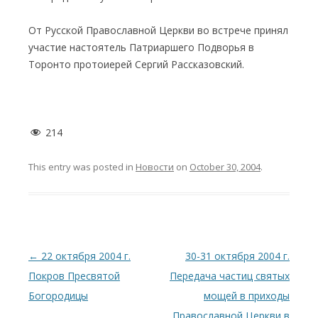
От Русской Православной Церкви во встрече принял
участие настоятель Патриаршего Подворья в
Торонто протоиерей Сергий Рассказовский.
214
This entry was posted in
Новости
on
October 30, 2004
.
Post
←
22 октября 2004 г.
30-31 октября 2004 г.
navigation
Покров Пресвятой
Передача частиц святых
Богородицы
мощей в приходы
Православной Церкви в