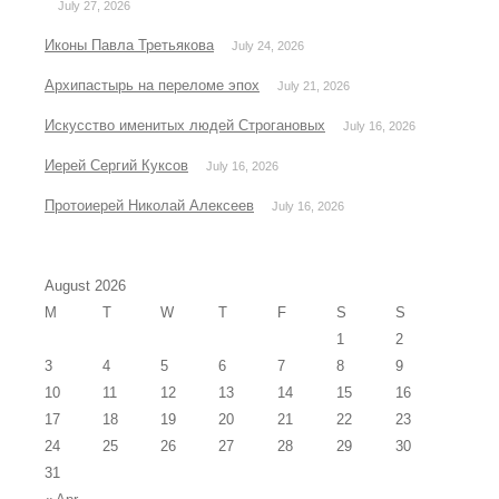
July 27, 2026
Иконы Павла Третьякова
July 24, 2026
Архипастырь на переломе эпох
July 21, 2026
Искусство именитых людей Строгановых
July 16, 2026
Иерей Сергий Куксов
July 16, 2026
Протоиерей Николай Алексеев
July 16, 2026
August 2026
M
T
W
T
F
S
S
1
2
3
4
5
6
7
8
9
10
11
12
13
14
15
16
17
18
19
20
21
22
23
24
25
26
27
28
29
30
31