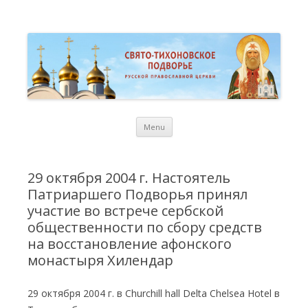
St. Tikhon Russian Orthodox
Свято-Тихоновское Подворье Русской Православной Церкви в
Торонто
Representation Church in
Toronto
Skip
Menu
to
content
29 октября 2004 г. Настоятель
Патриаршего Подворья принял
участие во встрече сербской
общественности по сбору средств
на восстановление афонского
монастыря Хилендар
29 октября 2004 г. в Churchill hall Delta Chelsea Hotel в