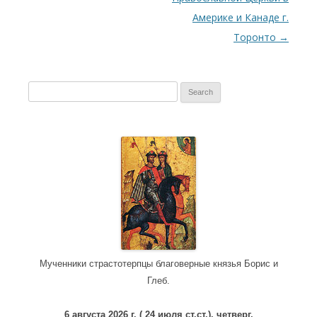
Америке и Канаде г.
Торонто
→
S
e
a
r
c
h
f
o
r
:
Мученники страстотерпцы благоверные князья Борис и
Глеб.
6 августа 2026 г. ( 24 июля ст.ст.), четверг.