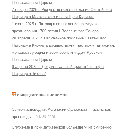
Православной Церкви
7 января 2026 г. Рождественское послание Святейшего
Патриарха Московского и всея Руси Кирилла
1 июня 2025 г. Патриаршее послание по случаю
празднования 1700-летия I Вселенского Собора
20 апреля 2025 г. Пасхальное послание Святейшего
Патриарха Кирилла архипастырям, пастырям, диаконам,
монашествующим и всем верным чадам Русской
Православной Церкви
6 апреля 2025 г. Документальный фильм “Голгофа
Патриарха Тихона”
ОБЩЕЦЕРКОВНЫЕ НОВОСТИ
Святой исповедник Афанасий Орловский — жизнь как
проповедь
July 30, 2026
Служение в психиатрической больнице учит смирению