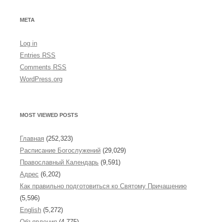
i
v
e
META
s
Log in
Entries
RSS
Comments
RSS
WordPress.org
MOST VIEWED POSTS
Главная
(252,323)
Расписание Богослужений
(29,029)
Православный Календарь
(9,591)
Адрес
(6,202)
Как правильно подготовиться ко Святому Причащению
(5,596)
English
(5,272)
Объявления
(4,775)