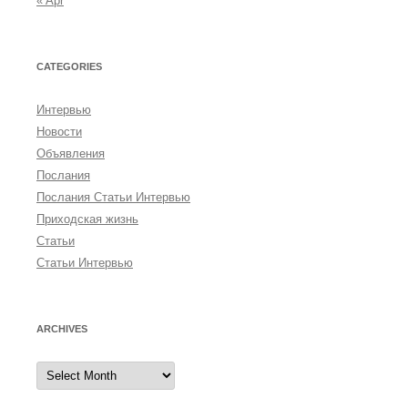
« Apr
CATEGORIES
Интервью
Новости
Объявления
Послания
Послания Статьи Интервью
Приходская жизнь
Статьи
Статьи Интервью
ARCHIVES
A
r
c
h