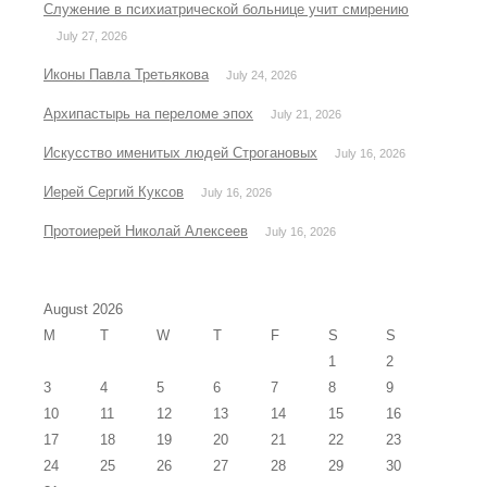
Служение в психиатрической больнице учит смирению
July 27, 2026
Иконы Павла Третьякова
July 24, 2026
Архипастырь на переломе эпох
July 21, 2026
Искусство именитых людей Строгановых
July 16, 2026
Иерей Сергий Куксов
July 16, 2026
Протоиерей Николай Алексеев
July 16, 2026
August 2026
M
T
W
T
F
S
S
1
2
3
4
5
6
7
8
9
10
11
12
13
14
15
16
17
18
19
20
21
22
23
24
25
26
27
28
29
30