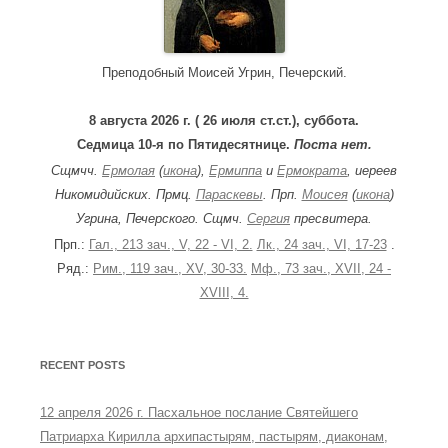
r
:
Преподобный Моисей Угрин, Печерский.
8 августа 2026 г. ( 26 июля ст.ст.), суббота.
Седмица 10-я по Пятидесятнице.
Поста нет.
Сщмчч.
Ермолая
(
икона
),
Ермиппа
и
Ермократа
, иереев
Никомидийских. Прмц.
Параскевы
. Прп.
Моисея
(
икона
)
Угрина, Печерского. Сщмч.
Сергия
пресвитера.
Прп.:
Гал., 213 зач., V, 22 - VI, 2.
Лк., 24 зач., VI, 17-23
.
Ряд.:
Рим., 119 зач., XV, 30-33.
Мф., 73 зач., XVII, 24 -
XVIII, 4.
RECENT POSTS
12 апреля 2026 г. Пасхальное послание Святейшего
Патриарха Кирилла архипастырям, пастырям, диаконам,