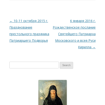
Post
←
10-11 октября 2015 г.
6 января 2016 г.
navigation
Празднование
Рождественское послание
престольного праздника
Святейшего Патриарха
Патриаршего Подворья
Московского и всея Руси
Кирилла
→
S
e
a
r
c
h
f
o