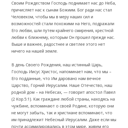
Своим Рождеством Господь поднимает нас до Неба,
причисляет нас к сынам Божиим. Бог ради нас стал
Человеком, чтобы мы в меру наших сил и
возможностей стали похожими на Него, подражали
Его любви, шли путем крайнего смирения, крестной
любви к ближнему, которым Он прошел прежде нас.
Выше и важнее, радостнее и светлее этого нет
ничего на нашей земле.
В день Своего Рождения, наш истинный Царь,
Господь Иисус Христос, напоминает нам, что мы –
Его подданные, что Им даровано нам вечное
Царство, Горний Иерусалим. Наше Отечество, наш
родной дом – на Небесах, — говорит апостол Павел
(2 Кор.5:1). Как граждане любой страны, находясь на
чужбине, вспоминают о своей Родине, которую они
не могут забыть, так и христиане вспоминают, что
им принадлежит Небесный Иерусалим. Даже если мы
почти ассимилировались в этом мире, живем его