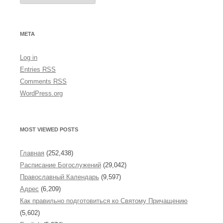
c
h
i
v
e
META
s
Log in
Entries
RSS
Comments
RSS
WordPress.org
MOST VIEWED POSTS
Главная
(252,438)
Расписание Богослужений
(29,042)
Православный Календарь
(9,597)
Адрес
(6,209)
Как правильно подготовиться ко Святому Причащению
(5,602)