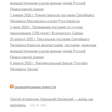
монашествующим и всем верным чадам Русской
Православной Церкви
7 января 2026 г. Рождественское послание Святейшего
Патриарха Московского и всея Руси Кирилла
1 июня 2025 г. Патриаршее послание по случаю
празднования 1700-летия I Вселенского Собора
20 апреля 2025 г. Пасхальное послание Святейшего
Патриарха Кирилла архипастырям, пастырям, диаконам,
монашествующим и всем верным чадам Русской
Православной Церкви
6 апреля 2025 г. Документальный фильм “Голгофа
Патриарха Тихона”
ОБЩЕЦЕРКОВНЫЕ НОВОСТИ
Святой исповедник Афанасий Орловский — жизнь как
проповедь
July 30, 2026