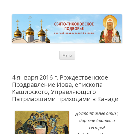
St. Tikhon Russian Orthodox
Свято-Тихоновское Подворье Русской Православной Церкви в
Торонто
Representation Church in
Toronto
Skip
Menu
to
content
4 января 2016 г. Рождественское
Поздравление Иова, епископа
Каширского, Управляющего
Патриаршими приходами в Канаде
Досточтимые отцы,
дорогие братья и
сестры!