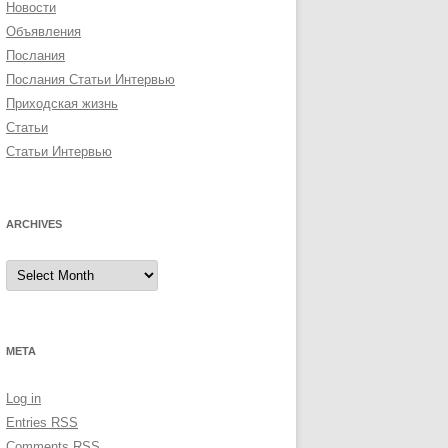
Новости
Объявления
Послания
Послания Статьи Интервью
Приходская жизнь
Статьи
Статьи Интервью
ARCHIVES
A
r
c
h
i
v
e
META
s
Log in
Entries
RSS
Comments
RSS