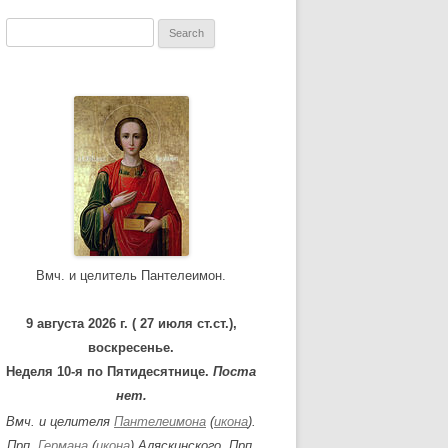
S
e
a
r
c
h
f
o
r
:
Вмч. и целитель Пантелеимон.
9 августа 2026 г. ( 27 июля ст.ст.),
воскресенье.
Неделя 10-я по Пятидесятнице.
Поста
нет.
Вмч. и целителя
Пантелеимона
(
икона
).
Прп.
Германа
(
икона
) Аляскинского. Прп.