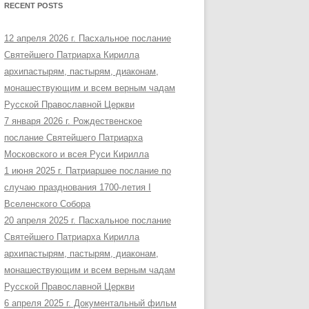
RECENT POSTS
12 апреля 2026 г. Пасхальное послание
Святейшего Патриарха Кирилла
архипастырям, пастырям, диаконам,
монашествующим и всем верным чадам
Русской Православной Церкви
7 января 2026 г. Рождественское
послание Святейшего Патриарха
Московского и всея Руси Кирилла
1 июня 2025 г. Патриаршее послание по
случаю празднования 1700-летия I
Вселенского Собора
20 апреля 2025 г. Пасхальное послание
Святейшего Патриарха Кирилла
архипастырям, пастырям, диаконам,
монашествующим и всем верным чадам
Русской Православной Церкви
6 апреля 2025 г. Документальный фильм