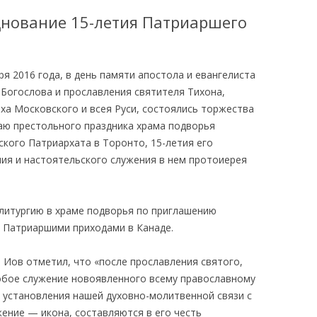
зднование 15-летия Патриаршего
ЕЛЬ ТИХОН
АКАФИСТ И МОЛИТВА
ЕНСТВО
НИЯ
ря 2016 года, в день памяти апостола и евангелиста
 ШАГИ В ХРАМЕ
КАК ПРАВИЛЬНО
Богослова и прославления святителя Тихона,
ПОДГОТОВИТЬСЯ КО СВЯТОМУ
ха Московского и всея Руси, состоялись торжества
ПРИЧАЩЕНИЮ
аю престольного праздника храма подворья
кого Патриархата в Торонто, 15-летия его
О ПОВЕДЕНИИ В ХРАМЕ
ия и настоятельского служения в нем протоиерея
литургию в храме подворья по приглашению
 Патриаршими приходами в Канаде.
 Иов отметил, что «после прославления святого,
собое служение новоявленного всему православному
я установления нашей духовно-молитвенной связи с
ение — икона, составляются в его честь