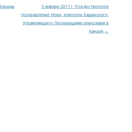
 Канады
5 января 2017 г. Рождественское
поздравление Иова, епископа Каширского,
Управляющего Патриаршими приходами в
Канаде
→