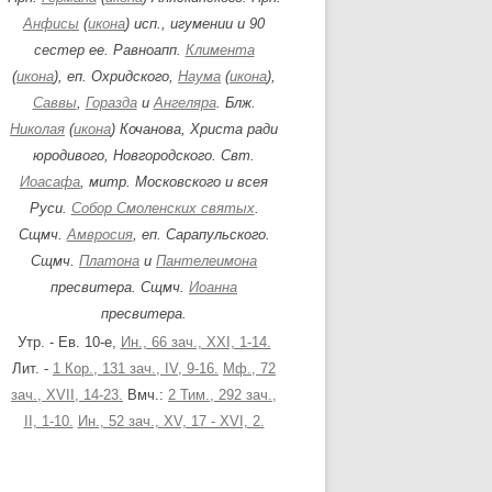
Анфисы
(
икона
) исп., игумении и 90
сестер ее. Равноапп.
Климента
(
икона
), еп. Охридского,
Наума
(
икона
),
Саввы
,
Горазда
и
Ангеляра
. Блж.
Николая
(
икона
) Кочанова, Христа ради
юродивого, Новгородского. Свт.
Иоасафа
, митр. Московского и всея
Руси.
Собор Смоленских святых
.
Сщмч.
Амвросия
, еп. Сарапульского.
Сщмч.
Платона
и
Пантелеимона
пресвитера. Сщмч.
Иоанна
пресвитера.
Утр. - Ев. 10-е,
Ин., 66 зач., XXI, 1-14.
Лит. -
1 Кор., 131 зач., IV, 9-16.
Мф., 72
зач., XVII, 14-23.
Вмч.:
2 Тим., 292 зач.,
II, 1-10.
Ин., 52 зач., XV, 17 - XVI, 2.