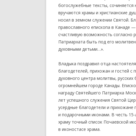
богослужебные тексты, сочиняется 
вручаются храмы и христианские ду
носил в земном служении Святой. Б
православного епископа в Канаде —
счастливую возможность согласно 
Патриархата быть под его молитвен
духовными детьми…».
Владыка поздравил отца настоятеля,
благодетелей, прихожан и гостей с
духовного центра молитвы, русских
огромнейшем городе Канады. Еписк
награду Святейшего Патриарха Моск
лет успешного служения Святой Цер
усердные благодетели и прихожане
и подарочными иконами. В честь 15-
храму точный список Почаевской ик
в иконостасе храма.