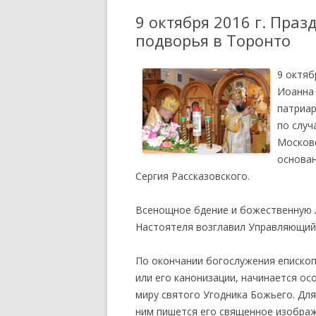
9 октября 2016 г. Пра
ПРИХОДСКАЯ ЖИЗНЬ
СВЯТИТ
подворья в Торонто
ПАТРИАРШИИ,
ДУХОВ
АРХИПАСТЫРСКИЕ ПОСЛА
9 октяб
ПЕРВЫЕ
Иоанна 
СТАТЬИ, ИНТЕРВЬЮ
патриар
по случ
ОБЪЯВЛЕНИЯ
Московс
основан
Сергия Рассказовского.
Всенощное бдение и божественную 
Настоятеля возглавил Управляющий
По окончании богослужения епископ
или его канонизации, начинается о
миру святого Угодника Божьего. Дл
ним пишется его священное изображ