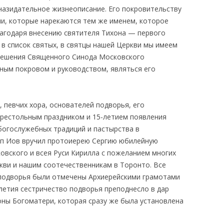
назидательное жизнеописание. Его покровительству
ши, которые нарекаются тем же именем, которое
лагодаря внесению святителя Тихона — первого
 в список святых, в святцы нашей Церкви мы имеем
решения Священного Синода Московского
ным покровом и руководством, являться его
 певчих хора, основателей подворья, его
 престольным праздником и 15-летием появления
 богослужебных традиций и пастырства в
оп Иов вручил протоиерею Сергию юбилейную
овского и всея Руси Кирилла с пожеланием многих
кви и нашим соотечественникам в Торонто. Все
 подворья были отмечены Архиерейскими грамотами
летия сестричество подворья преподнесло в дар
оны Богоматери, которая сразу же была установлена