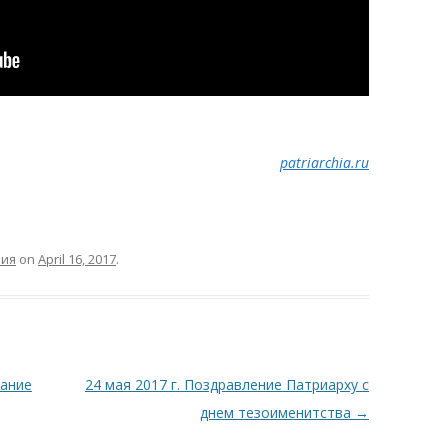
patriarchia.ru
ния
on
April 16, 2017
.
лание
24 мая 2017 г. Поздравление Патриарху с
днем тезоименитства
→