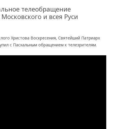
хальное телеобращение
ЕЛЬ ТИХОН
АКАФИСТ И МОЛИТВА
Московского и всея Руси
ЕНСТВО
НИЯ
 ШАГИ В ХРАМЕ
КАК ПРАВИЛЬНО
етлого Христова Воскресения, Святейший Патриарх
ПОДГОТОВИТЬСЯ КО СВЯТОМУ
тупил с Пасхальным обращением к телезрителям.
ПРИЧАЩЕНИЮ
О ПОВЕДЕНИИ В ХРАМЕ