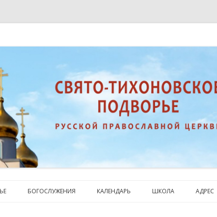
Православной Церкви в Торонто
 Orthodox Representation Church i
Skip
to
ЬЕ
БОГОСЛУЖЕНИЯ
КАЛЕНДАРЬ
ШКОЛА
АДРЕС
content
ИЯ ПРИХОДА