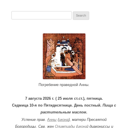
S
e
a
r
c
h
f
o
r
:
Погребение праведной Анны.
7 августа 2026 г. ( 25 июля ст.ст.), пятница.
Седмица 10-я по Пятидесятнице. День постный.
Пища с
растительным маслом.
Успение прав.
Анны
(
икона
), матери Пресвятой
Богородицы. Свв. жен
Олимпиады
(
икона
) диакониссы и