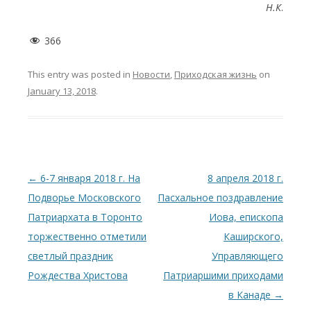
Н.К
.
366
This entry was posted in
Новости
,
Приходская жизнь
on
January 13, 2018
.
Post
←
6-7 января 2018 г. На
8 апреля 2018 г.
navigation
Подворье Московского
Пасхальное поздравление
Патриархата в Торонто
Иова, епископа
торжественно отметили
Каширского,
светлый праздник
Управляющего
Рождества Христова
Патриаршими приходами
в Канаде
→