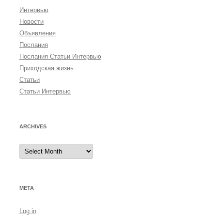
Интервью
Новости
Объявления
Послания
Послания Статьи Интервью
Приходская жизнь
Статьи
Статьи Интервью
ARCHIVES
A
r
c
h
i
v
e
META
s
Log in