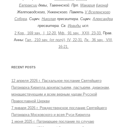
Евпраксии
девы, Тавеннской. Прп.
Макария
(
икона
)
Желтоводского, Унженского. Память
V Вселенского
Собора
. Сщмч.
Николая
пресвитера. Сщмч.
Александра
пресвитера. Св.
Ираиды
исп.
2 Кор., 169 зач., I, 12-20.
Мф., 91 зач., XXII, 23-33.
Прав.
Анны:
Гал., 210 зач. (от полу́), IV, 22-31.
Лк., 36 зач., VIII,
16-21.
RECENT POSTS
12 апреля 2026 г. Пасхальное послание Святейшего
Патриарха Кирилла архипастырям, пастырям, диаконам,
монашествующим и всем верным чадам Русской
Православной Церкви
7 января 2026 г. Рождественское послание Святейшего
Патриарха Московского и всея Руси Кирилла
1 июня 2025 г. Патриаршее послание по случаю