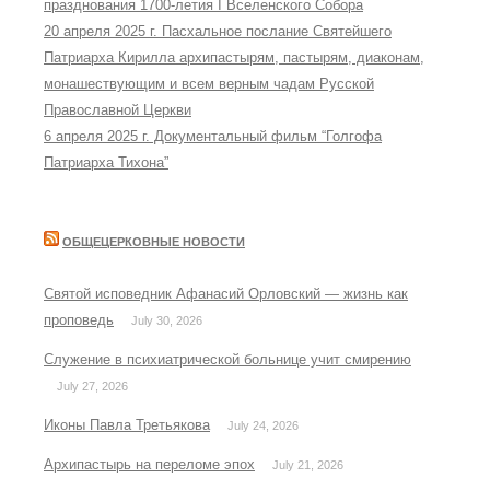
празднования 1700-летия I Вселенского Собора
20 апреля 2025 г. Пасхальное послание Святейшего
Патриарха Кирилла архипастырям, пастырям, диаконам,
монашествующим и всем верным чадам Русской
Православной Церкви
6 апреля 2025 г. Документальный фильм “Голгофа
Патриарха Тихона”
ОБЩЕЦЕРКОВНЫЕ НОВОСТИ
Святой исповедник Афанасий Орловский — жизнь как
проповедь
July 30, 2026
Служение в психиатрической больнице учит смирению
July 27, 2026
Иконы Павла Третьякова
July 24, 2026
Архипастырь на переломе эпох
July 21, 2026