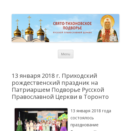
St. Tikhon Russian Orthodox
Свято-Тихоновское Подворье Русской Православной Церкви в
Торонто
Representation Church in
Toronto
Skip
Menu
to
content
13 января 2018 г. Приходский
рождественский праздник на
Патриаршем Подворье Русской
Православной Церкви в Торонто
13 января 2018 года
состоялось
празднование