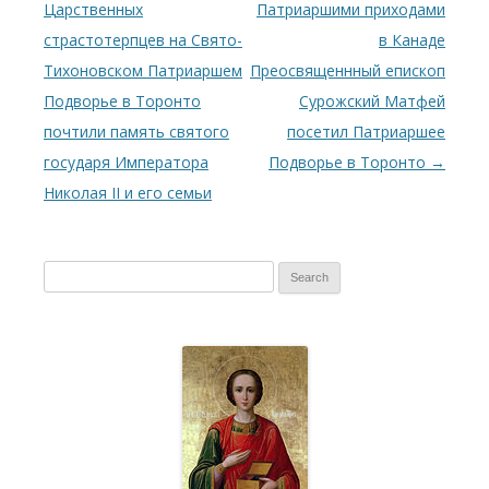
Царственных
Патриаршими приходами
страстотерпцев на Свято-
в Канаде
Тихоновском Патриаршем
Преосвященнный епископ
Подворье в Торонто
Сурожский Матфей
почтили память святого
посетил Патриаршее
государя Императора
Подворье в Торонто
→
Николая II и его семьи
S
e
a
r
c
h
f
o
r