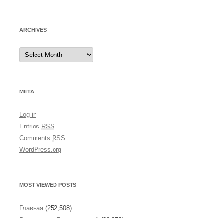
ARCHIVES
A
r
c
h
i
v
e
META
s
Log in
Entries
RSS
Comments
RSS
WordPress.org
MOST VIEWED POSTS
Главная
(252,508)