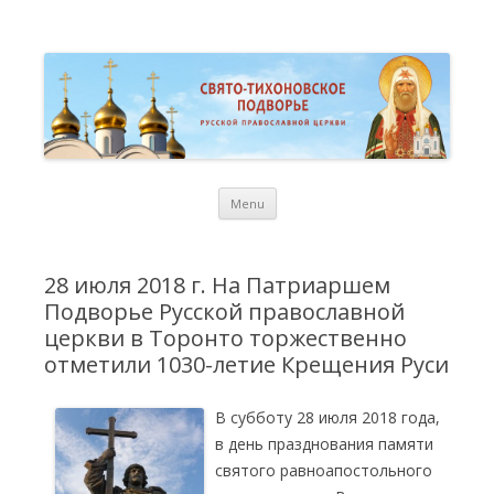
St. Tikhon Russian Orthodox
Свято-Тихоновское Подворье Русской Православной Церкви в
Торонто
Representation Church in
Toronto
Skip
Menu
to
content
28 июля 2018 г. На Патриаршем
Подворье Русской православной
церкви в Торонто торжественно
отметили 1030-летие Крещения Руси
В субботу 28 июля 2018 года,
в день празднования памяти
святого равноапостольного