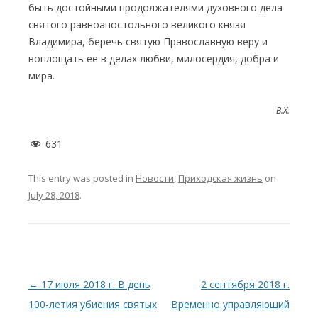
быть достойными продолжателями духовного дела
святого равноапостольного великого князя
Владимира, беречь святую Православную веру и
воплощать ее в делах любви, милосердия, добра и
мира.
B.X.
631
This entry was posted in
Новости
,
Приходская жизнь
on
July 28, 2018
.
Post
←
17 июля 2018 г. В день
2 сентября 2018 г.
navigation
100-летия убиения святых
Временно управляющий