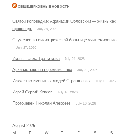
ОБЩЕЦЕРКОВНЫЕ НОВОСТИ
Святой исповедник Афанасий Орловский — жизнь как
проповедь
July 30, 2026
Служение в психиатрической больнице учит смирению
July 27, 2026
Иконы Павла Третьякова
July 24, 2026
Архипастырь на переломе эпох
July 21, 2026
Искусство именитых людей Строгановых
July 16, 2026
Иерей Сергий Куксов
July 16, 2026
Протоиерей Николай Алексеев
July 16, 2026
August 2026
M
T
W
T
F
S
S