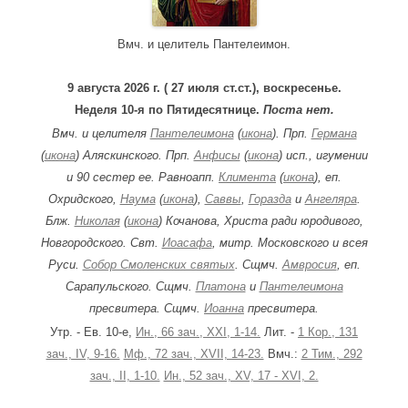
:
Вмч. и целитель Пантелеимон.
9 августа 2026 г. ( 27 июля ст.ст.), воскресенье.
Неделя 10-я по Пятидесятнице.
Поста нет.
Вмч. и целителя
Пантелеимона
(
икона
). Прп.
Германа
(
икона
) Аляскинского. Прп.
Анфисы
(
икона
) исп., игумении
и 90 сестер ее. Равноапп.
Климента
(
икона
), еп.
Охридского,
Наума
(
икона
),
Саввы
,
Горазда
и
Ангеляра
.
Блж.
Николая
(
икона
) Кочанова, Христа ради юродивого,
Новгородского. Свт.
Иоасафа
, митр. Московского и всея
Руси.
Собор Смоленских святых
. Сщмч.
Амвросия
, еп.
Сарапульского. Сщмч.
Платона
и
Пантелеимона
пресвитера. Сщмч.
Иоанна
пресвитера.
Утр. - Ев. 10-е,
Ин., 66 зач., XXI, 1-14.
Лит. -
1 Кор., 131
зач., IV, 9-16.
Мф., 72 зач., XVII, 14-23.
Вмч.:
2 Тим., 292
зач., II, 1-10.
Ин., 52 зач., XV, 17 - XVI, 2.