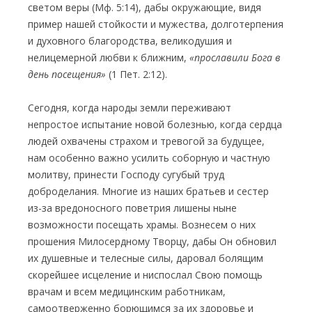
светом веры (Мф. 5:14), дабы окружающие, видя
пример нашей стойкости и мужества, долготерпения
и духовного благородства, великодушия и
нелицемерной любви к ближним,
«прославили Бога в
день посещения»
(1 Пет. 2:12).
Сегодня, когда народы земли переживают
непростое испытание новой болезнью, когда сердца
людей охвачены страхом и тревогой за будущее,
нам особенно важно усилить соборную и частную
молитву, принести Господу сугубый труд
доброделания. Многие из наших братьев и сестер
из-за вредоносного поветрия лишены ныне
возможности посещать храмы. Вознесем о них
прошения Милосердному Творцу, дабы Он обновил
их душевные и телесные силы, даровал болящим
скорейшее исцеление и ниспослал Свою помощь
врачам и всем медицинским работникам,
самоотверженно борющимся за их здоровье и