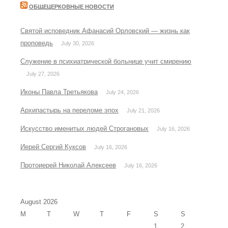
ОБЩЕЦЕРКОВНЫЕ НОВОСТИ
Святой исповедник Афанасий Орловский — жизнь как
проповедь
July 30, 2026
Служение в психиатрической больнице учит смирению
July 27, 2026
Иконы Павла Третьякова
July 24, 2026
Архипастырь на переломе эпох
July 21, 2026
Искусство именитых людей Строгановых
July 16, 2026
Иерей Сергий Куксов
July 16, 2026
Протоиерей Николай Алексеев
July 16, 2026
August 2026
M
T
W
T
F
S
S
1
2