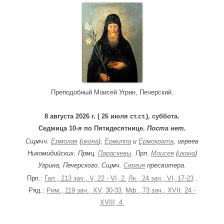
r
c
h
f
o
r
:
Преподобный Моисей Угрин, Печерский.
8 августа 2026 г. ( 26 июля ст.ст.), суббота.
Седмица 10-я по Пятидесятнице.
Поста нет.
Сщмчч.
Ермолая
(
икона
),
Ермиппа
и
Ермократа
, иереев
Никомидийских. Прмц.
Параскевы
. Прп.
Моисея
(
икона
)
Угрина, Печерского. Сщмч.
Сергия
пресвитера.
Прп.:
Гал., 213 зач., V, 22 - VI, 2.
Лк., 24 зач., VI, 17-23
.
Ряд.:
Рим., 119 зач., XV, 30-33.
Мф., 73 зач., XVII, 24 -
XVIII, 4.