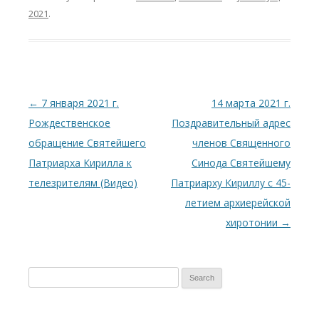
2021
.
Post
←
7 января 2021 г.
14 марта 2021 г.
navigation
Рождественское
Поздравительный адрес
обращение Святейшего
членов Священного
Патриарха Кирилла к
Синода Святейшему
телезрителям (Видео)
Патриарху Кириллу с 45-
летием архиерейской
хиротонии
→
S
e
a