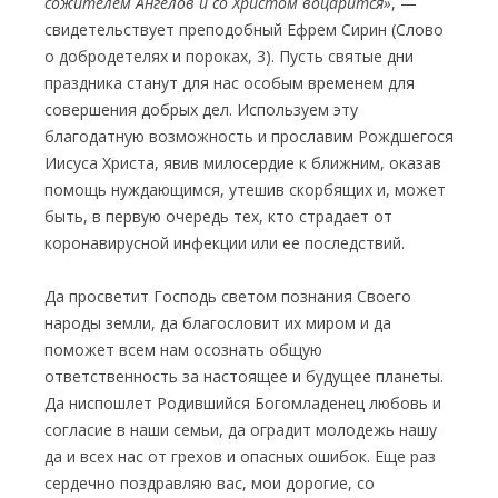
сожителем Ангелов и со Христом воцарится»
, —
свидетельствует преподобный Ефрем Сирин (Слово
о добродетелях и пороках, 3). Пусть святые дни
праздника станут для нас особым временем для
совершения добрых дел. Используем эту
благодатную возможность и прославим Рождшегося
Иисуса Христа, явив милосердие к ближним, оказав
помощь нуждающимся, утешив скорбящих и, может
быть, в первую очередь тех, кто страдает от
коронавирусной инфекции или ее последствий.
Да просветит Господь светом познания Своего
народы земли, да благословит их миром и да
поможет всем нам осознать общую
ответственность за настоящее и будущее планеты.
Да ниспошлет Родившийся Богомладенец любовь и
согласие в наши семьи, да оградит молодежь нашу
да и всех нас от грехов и опасных ошибок. Еще раз
сердечно поздравляю вас, мои дорогие, со