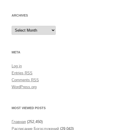
ARCHIVES
A
r
c
h
i
v
e
META
s
Log in
Entries
RSS
Comments
RSS
WordPress.org
MOST VIEWED POSTS
Главная
(252,450)
Расписание Богослужений
(29,043)