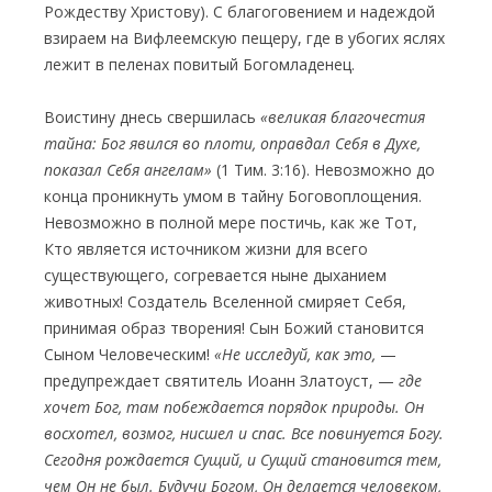
Рождеству Христову). С благоговением и надеждой
взираем на Вифлеемскую пещеру, где в убогих яслях
лежит в пеленах повитый Богомладенец.
Воистину днесь свершилась
«великая благочестия
тайна: Бог явился во плоти, оправдал Себя в Духе,
показал Себя ангелам»
(1 Тим. 3:16). Невозможно до
конца проникнуть умом в тайну Боговоплощения.
Невозможно в полной мере постичь, как же Тот,
Кто является источником жизни для всего
существующего, согревается ныне дыханием
животных! Создатель Вселенной смиряет Себя,
принимая образ творения! Сын Божий становится
Сыном Человеческим!
«Не исследуй, как это,
—
предупреждает святитель Иоанн Златоуст, —
где
хочет Бог, там побеждается порядок природы. Он
восхотел, возмог, нисшел и спас. Все повинуется Богу.
Сегодня рождается Сущий, и Сущий становится тем,
чем Он не был. Будучи Богом, Он делается человеком,