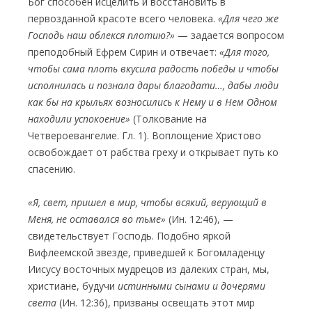
Бог способен исцелить и восстановить в
первозданной красоте всего человека.
«Для чего же
Господь наш облекся плотию?»
— задается вопросом
преподобный Ефрем Сирин и отвечает:
«Для того,
чтобы сама плоть вкусила радость победы и чтобы
исполнилась и познала дары благодати…, дабы люди
как бы на крыльях возносились к Нему и в Нем Одном
находили успокоение»
(Толкование на
Четвероевангелие. Гл. 1). Воплощение Христово
освобождает от рабства греху и открывает путь ко
спасению.
«Я, свет, пришел в мир, чтобы всякий, верующий в
Меня, не оставался во тьме»
(Ин. 12:46), —
свидетельствует Господь. Подобно яркой
Вифлеемской звезде, приведшей к Богомладенцу
Иисусу восточных мудрецов из далеких стран, мы,
христиане, будучи
истинными сынами и дочерями
света
(Ин. 12:36), призваны освещать этот мир