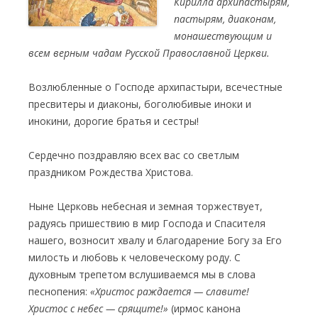
Кирилла архипастырям,
пастырям, диаконам,
монашествующим и
всем верным чадам Русской Православной Церкви.
Возлюбленные о Господе архипастыри, всечестные
пресвитеры и диаконы, боголюбивые иноки и
инокини, дорогие братья и сестры!
Сердечно поздравляю всех вас со светлым
праздником Рождества Христова.
Ныне Церковь небесная и земная торжествует,
радуясь пришествию в мир Господа и Спасителя
нашего, возносит хвалу и благодарение Богу за Его
милость и любовь к человеческому роду. С
духовным трепетом вслушиваемся мы в слова
песнопения:
«Христос раждается — славите!
Христос с небес — срящите!»
(ирмос канона