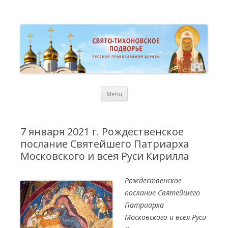
St. Tikhon Russian Orthodox
Свято-Тихоновское Подворье Русской Православной Церкви в
Торонто
Representation Church in
Toronto
Skip
Menu
to
content
7 января 2021 г. Рождественское
послание Святейшего Патриарха
Московского и всея Руси Кирилла
Рождественское
послание Святейшего
Патриарха
Московского и всея Руси