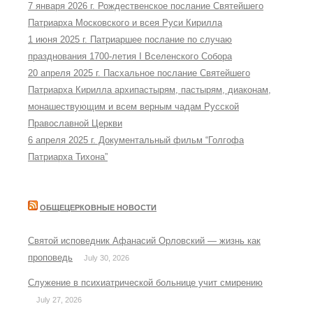
7 января 2026 г. Рождественское послание Святейшего
Патриарха Московского и всея Руси Кирилла
1 июня 2025 г. Патриаршее послание по случаю
празднования 1700-летия I Вселенского Собора
20 апреля 2025 г. Пасхальное послание Святейшего
Патриарха Кирилла архипастырям, пастырям, диаконам,
монашествующим и всем верным чадам Русской
Православной Церкви
6 апреля 2025 г. Документальный фильм “Голгофа
Патриарха Тихона”
ОБЩЕЦЕРКОВНЫЕ НОВОСТИ
Святой исповедник Афанасий Орловский — жизнь как
проповедь
July 30, 2026
Служение в психиатрической больнице учит смирению
July 27, 2026