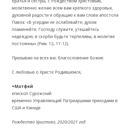
братья и сестры, с Рождеством Христовым,
молитвенно желаю всем вам крепкого здоровья,
духовной радости и обращаю к вам слова апостола
Павла: «В усердии не ослабевайте; духом
пламенейте; Господу служите; утешайтесь
надеждою; в скорби будьте терпеливы, в молитве
постоянны» (Рим. 12, 11-12).
Призываю на всех вас благословение Божие.
С любовью о Христе Родившемся,
+
Матфей
епископ Сурожский
временно Управляющий Патриаршими приходами в
США и Канаде
Рождество Христово, 2020/2021 год