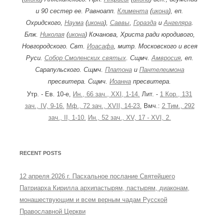
и 90 сестер ее. Равноапп.
Климента
(
икона
), еп.
Охридского,
Наума
(
икона
),
Саввы
,
Горазда
и
Ангеляра
.
Блж.
Николая
(
икона
) Кочанова, Христа ради юродивого,
Новгородского. Свт.
Иоасафа
, митр. Московского и всея
Руси.
Собор Смоленских святых
. Сщмч.
Амвросия
, еп.
Сарапульского. Сщмч.
Платона
и
Пантелеимона
пресвитера. Сщмч.
Иоанна
пресвитера.
Утр. - Ев. 10-е,
Ин., 66 зач., XXI, 1-14.
Лит. -
1 Кор., 131
зач., IV, 9-16.
Мф., 72 зач., XVII, 14-23.
Вмч.:
2 Тим., 292
зач., II, 1-10.
Ин., 52 зач., XV, 17 - XVI, 2.
RECENT POSTS
12 апреля 2026 г. Пасхальное послание Святейшего
Патриарха Кирилла архипастырям, пастырям, диаконам,
монашествующим и всем верным чадам Русской
Православной Церкви