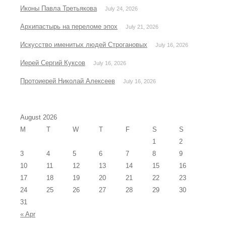
Иконы Павла Третьякова
July 24, 2026
Архипастырь на переломе эпох
July 21, 2026
Искусство именитых людей Строгановых
July 16, 2026
Иерей Сергий Куксов
July 16, 2026
Протоиерей Николай Алексеев
July 16, 2026
August 2026
M
T
W
T
F
S
S
1
2
3
4
5
6
7
8
9
10
11
12
13
14
15
16
17
18
19
20
21
22
23
24
25
26
27
28
29
30
31
« Apr