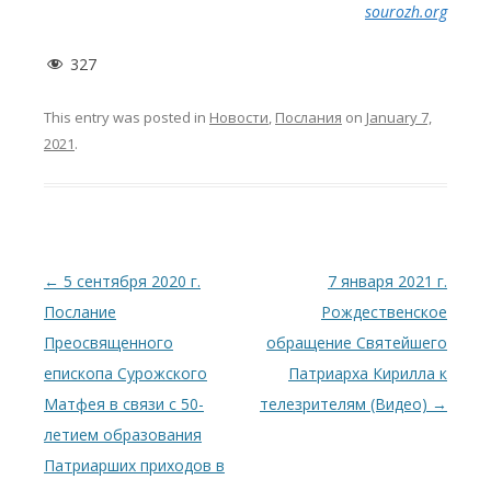
sourozh.org
327
This entry was posted in
Новости
,
Послания
on
January 7,
2021
.
Post
←
5 сентября 2020 г.
7 января 2021 г.
navigation
Послание
Рождественское
Преосвященного
обращение Святейшего
епископа Сурожского
Патриарха Кирилла к
Матфея в связи с 50-
телезрителям (Видео)
→
летием образования
Патриарших приходов в