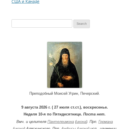
США и Канаде
S
e
a
r
c
h
f
o
r
:
Преподобный Моисей Угрин, Печерский.
9 августа 2026 г. ( 27 июля ст.ст.), воскресенье.
Неделя 10-я по Пятидесятнице.
Поста нет.
Вмч. и целителя
Пантелеимона
(
икона
). Прп.
Германа
(
икона
) Аляскинского. Прп.
Анфисы
(
икона
) исп., игумении