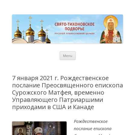
St. Tikhon Russian Orthodox
Свято-Тихоновское Подворье Русской Православной Церкви в
Торонто
Representation Church in
Toronto
Skip
Menu
to
content
7 января 2021 г. Рождественское
послание Преосвященного епископа
Сурожского Матфея, временно
Управляющего Патриаршими
приходами в США и Канаде
Рождественское
послание епископа