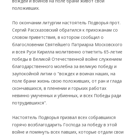
вождей и воинов на поле брани живот свой
положивших.
По окончании литургии настоятель Подворья прот.
Сергий Рассказовский обратился к прихожанам со
словом приветствия, в котором сообщил о
благословении Святейшего Патриарха Московского
и всея Руси Кирилла молитвенно отметить 65-летие
победы в Великой Отечественной войне служением
благодарственного молебна за великую победу и
заупокойной литии о "вождех и воинах наших, на
поле брани жизнь свою положивших, от ран и глада
скончавшихся, в пленении и горьких работах
невинно умученных и убиенных, и всех Победы ради
потрудившихся".
Настоятель Подворья призвал всех собравшихся
горячо возблагодарить Господа за победу в этой
войне и помянуть всех павших, которые отдали свои