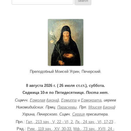
e
a
r
c
h
f
o
r
:
Преподобный Моисей Угрин, Печерский.
8 августа 2026 г. ( 26 июля ст.ст.), суббота.
Седмица 10-я по Пятидесятнице.
Поста нет.
Сщмчч.
Ермолая
(
икона
),
Ермиппа
и
Ермократа
, иереев
Никомидийских. Прмц.
Параскевы
. Прп.
Моисея
(
икона
)
Угрина, Печерского. Сщмч.
Сергия
пресвитера.
Прп.:
Гал., 213 зач., V, 22 - VI, 2.
Лк., 24 зач., VI, 17-23
.
Ряд.:
Рим., 119 зач., XV, 30-33.
Мф., 73 зач., XVII, 24 -