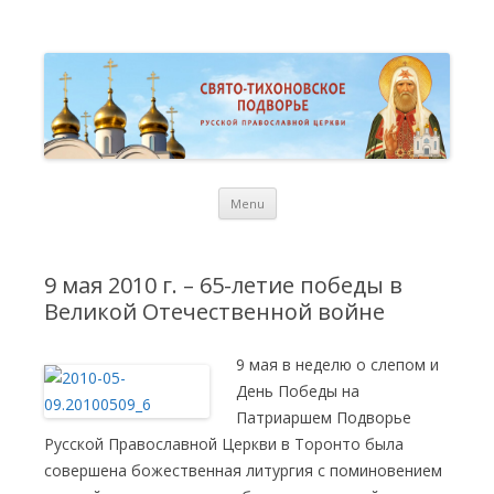
St. Tikhon Russian Orthodox
Свято-Тихоновское Подворье Русской Православной Церкви в
Торонто
Representation Church in
Toronto
Skip
Menu
to
content
9 мая 2010 г. – 65-летие победы в
Великой Отечественной войне
9 мая в неделю о слепом и
День Победы на
Патриаршем Подворье
Русской Православной Церкви в Торонто была
совершена божественная литургия с поминовением