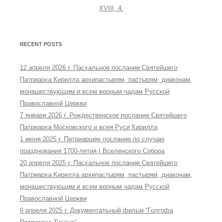
XVIII, 4.
RECENT POSTS
12 апреля 2026 г. Пасхальное послание Святейшего
Патриарха Кирилла архипастырям, пастырям, диаконам,
монашествующим и всем верным чадам Русской
Православной Церкви
7 января 2026 г. Рождественское послание Святейшего
Патриарха Московского и всея Руси Кирилла
1 июня 2025 г. Патриаршее послание по случаю
празднования 1700-летия I Вселенского Собора
20 апреля 2025 г. Пасхальное послание Святейшего
Патриарха Кирилла архипастырям, пастырям, диаконам,
монашествующим и всем верным чадам Русской
Православной Церкви
6 апреля 2025 г. Документальный фильм “Голгофа