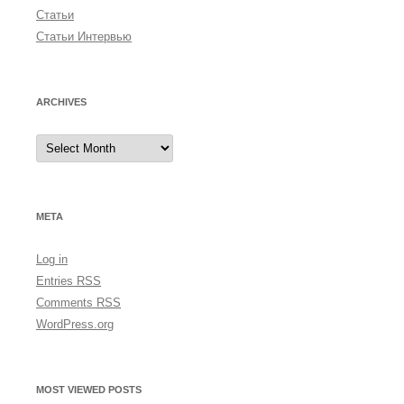
Статьи
Статьи Интервью
ARCHIVES
A
r
c
h
i
v
e
META
s
Log in
Entries
RSS
Comments
RSS
WordPress.org
MOST VIEWED POSTS