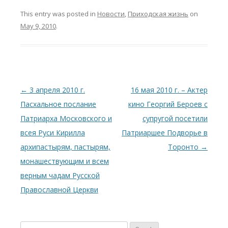
This entry was posted in
Новости
,
Приходская жизнь
on
May 9, 2010
.
Post
←
3 апреля 2010 г.
16 мая 2010 г. – Aктер
navigation
Пасхальное послание
кино Георгий Бероев с
Патриарха Московского и
супругой посетили
всея Руси Кирилла
Патриаршее Подворье в
архипастырям, пастырям,
Торонто
→
монашествующим и всем
верным чадам Русской
Православной Церкви
S