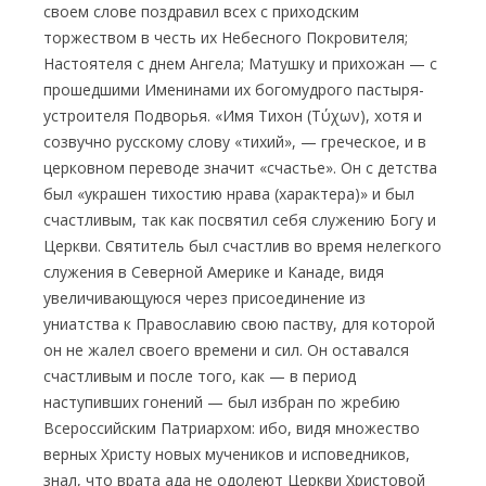
своем слове поздравил всех с приходским
торжеством в честь их Небесного Покровителя;
Настоятеля с днем Ангела; Матушку и прихожан — с
прошедшими Именинами их богомудрого пастыря-
устроителя Подворья. «Имя Тихон (Τύχων), хотя и
созвучно русскому слову «тихий», — греческое, и в
церковном переводе значит «счастье». Он с детства
был «украшен тихостию нрава (характера)» и был
счастливым, так как посвятил себя служению Богу и
Церкви. Святитель был счастлив во время нелегкого
служения в Северной Америке и Канаде, видя
увеличивающуюся через присоединение из
униатства к Православию свою паству, для которой
он не жалел своего времени и сил. Он оставался
счастливым и после того, как — в период
наступивших гонений — был избран по жребию
Всероссийским Патриархом: ибо, видя множество
верных Христу новых мучеников и исповедников,
знал, что врата ада не одолеют Церкви Христовой