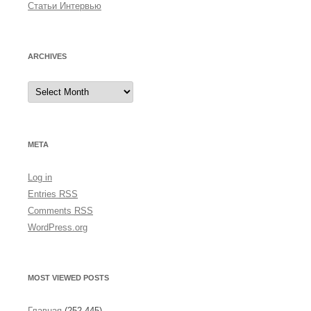
Статьи Интервью
ARCHIVES
A
r
c
h
i
v
e
META
s
Log in
Entries
RSS
Comments
RSS
WordPress.org
MOST VIEWED POSTS
Главная
(252,445)