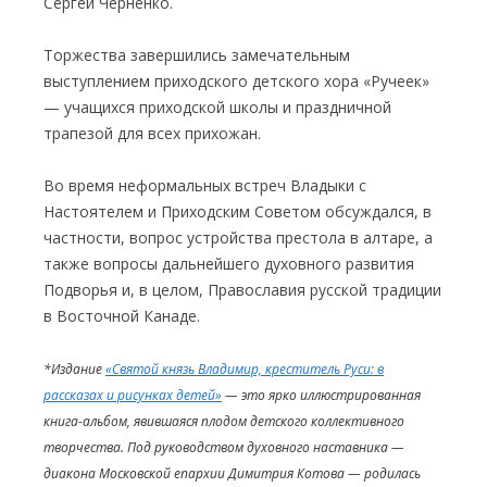
Сергей Черненко.
Торжества завершились замечательным
выступлением приходского детского хора «Ручеек»
— учащихся приходской школы и праздничной
трапезой для всех прихожан.
Во время неформальных встреч Владыки с
Настоятелем и Приходским Советом обсуждался, в
частности, вопрос устройства престола в алтаре, а
также вопросы дальнейшего духовного развития
Подворья и, в целом, Православия русской традиции
в Восточной Канаде.
*Издание
«Святой князь Владимир, креститель Руси: в
рассказах и рисунках детей»
— это ярко иллюстрированная
книга-альбом, явившаяся плодом детского коллективного
творчества. Под руководством духовного наставника —
диакона Московской епархии Димитрия Котова — родилась