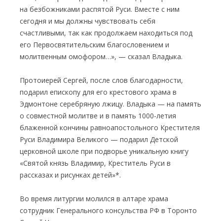
на безбожниками распятой Руси. Вместе с ним
сегодня и мы должны чувствовать себя
счастливыми, так как продолжаем находиться под
его Первосвятительским благословением и
молитвенным омофором…», — сказал Владыка.
Протоиерей Сергей, после слов благодарности,
подарил епископу для его крестового храма в
Эдмонтоне серебряную лжицу. Владыка — на память
о совместной молитве и в память 1000-летия
блаженной кончины равноапостольного Крестителя
Руси Владимира Великого — подарил Детской
церковной школе при подворье уникальную книгу
«Святой князь Владимир, Креститель Руси в
рассказах и рисунках детей»*.
Во время литургии молился в алтаре храма
сотрудник Генерального консульства РФ в Торонто