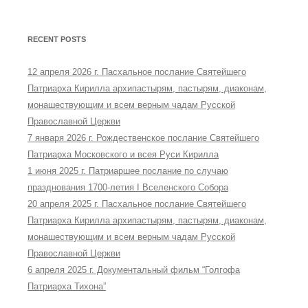
RECENT POSTS
12 апреля 2026 г. Пасхальное послание Святейшего
Патриарха Кирилла архипастырям, пастырям, диаконам,
монашествующим и всем верным чадам Русской
Православной Церкви
7 января 2026 г. Рождественское послание Святейшего
Патриарха Московского и всея Руси Кирилла
1 июня 2025 г. Патриаршее послание по случаю
празднования 1700-летия I Вселенского Собора
20 апреля 2025 г. Пасхальное послание Святейшего
Патриарха Кирилла архипастырям, пастырям, диаконам,
монашествующим и всем верным чадам Русской
Православной Церкви
6 апреля 2025 г. Документальный фильм “Голгофа
Патриарха Тихона”