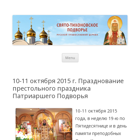
St. Tikhon Russian Orthodox
Свято-Тихоновское Подворье Русской Православной Церкви в
Торонто
Representation Church in
Toronto
Skip
Menu
to
content
10-11 октября 2015 г. Празднование
престольного праздника
Патриаршего Подворья
10-11 октября 2015
года, в неделю 19-ю по
Пятидесятнице и в день
памяти преподобных