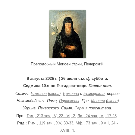
a
r
c
h
f
o
r
:
Преподобный Моисей Угрин, Печерский.
8 августа 2026 г. ( 26 июля ст.ст.), суббота.
Седмица 10-я по Пятидесятнице.
Поста нет.
Сщмчч.
Ермолая
(
икона
),
Ермиппа
и
Ермократа
, иереев
Никомидийских. Прмц.
Параскевы
. Прп.
Моисея
(
икона
)
Угрина, Печерского. Сщмч.
Сергия
пресвитера.
Прп.:
Гал., 213 зач., V, 22 - VI, 2.
Лк., 24 зач., VI, 17-23
.
Ряд.:
Рим., 119 зач., XV, 30-33.
Мф., 73 зач., XVII, 24 -
XVIII, 4.