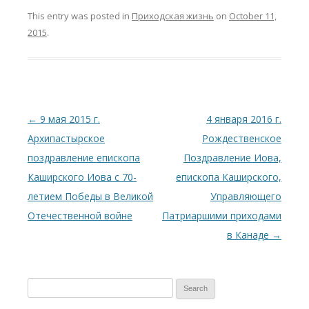
This entry was posted in
Приходская жизнь
on
October 11,
2015
.
Post
←
9 мая 2015 г.
4 января 2016 г.
navigation
Архипастырское
Рождественское
поздравление епископа
Поздравление Иова,
Каширского Иова с 70-
епископа Каширского,
летием Победы в Великой
Управляющего
Отечественной войне
Патриаршими приходами
в Канаде
→
S
e